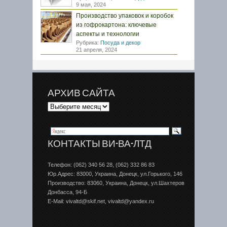
9 мая, 2024
Производство упаковок и коробок
из гофрокартона: ключевые
аспекты и технологии
Рубрика:
Посуда и декор
21 апреля, 2024
АРХИВ САЙТА
КОНТАКТЫ ВИ-ВА-ЛТД
Телефон: (062) 340 56 28, (062) 332 86 83
Юр.Адрес: 83000, Украина, Донецк, ул.Горького, 146
Производство: 83060, Украина, Донецк, ул.Шахтеров
Донбаcса, 94-Б
E-Mail: vivaltd@skif.net, vivaltd@yandex.ru