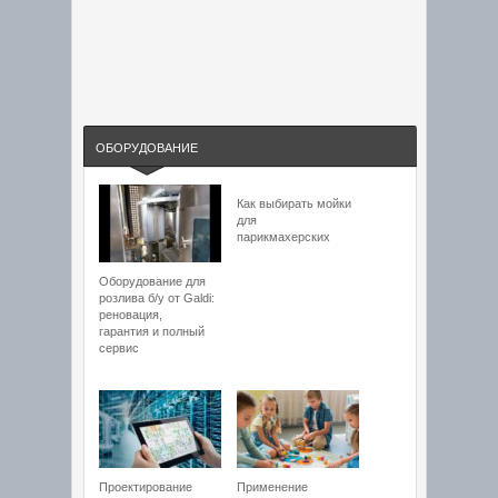
ОБОРУДОВАНИЕ
Как выбирать мойки
для
парикмахерских
Оборудование для
розлива б/у от Galdi:
реновация,
гарантия и полный
сервис
Проектирование
Применение