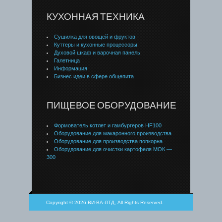
КУХОННАЯ ТЕХНИКА
Сушилка для овощей и фруктов
Куттеры и кухонные процессоры
Духовой шкаф и варочная панель
Галетница
Информация
Бизнес идеи в сфере общепита
ПИЩЕВОЕ ОБОРУДОВАНИЕ
Формователь котлет и гамбургеров HF100
Оборудование для макаронного производства
Оборудование для производства попкорна
Оборудование для очистки картофеля МОК —
300
Copyright © 2026 ВИ-ВА-ЛТД, All Rights Reserved.