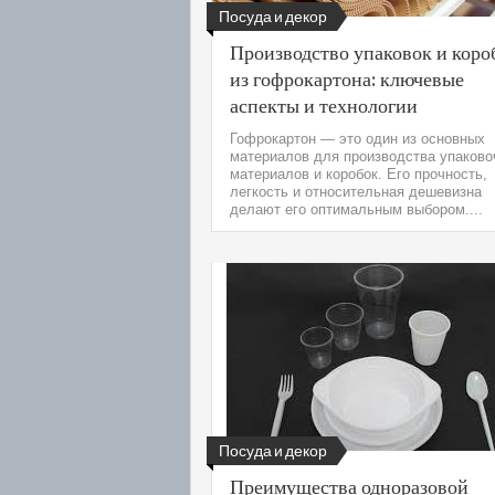
Посуда и декор
Производство упаковок и коро
из гофрокартона: ключевые
аспекты и технологии
Гофрокартон — это один из основных
материалов для производства упаков
материалов и коробок. Его прочность,
легкость и относительная дешевизна
делают его оптимальным выбором....
Посуда и декор
Преимущества одноразовой