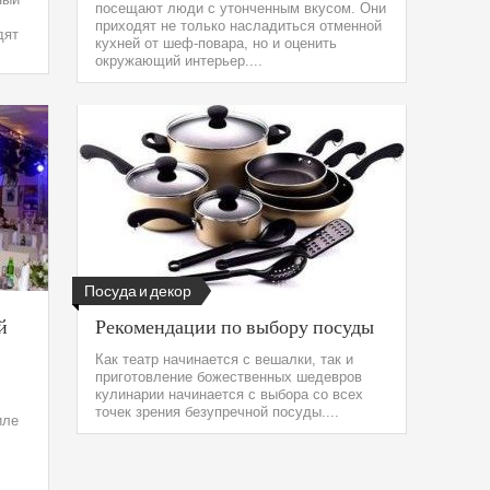
посещают люди с утонченным вкусом. Они
приходят не только насладиться отменной
дят
кухней от шеф-повара, но и оценить
окружающий интерьер....
Посуда и декор
й
Рекомендации по выбору посуды
Как театр начинается с вешалки, так и
приготовление божественных шедевров
кулинарии начинается с выбора со всех
точек зрения безупречной посуды....
иле