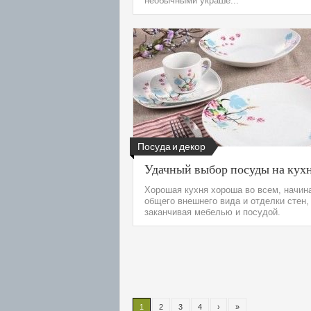
необычными украше...
Посуда и декор
Удачный выбор посуды на кух
Хорошая кухня хороша во всем, начин
общего внешнего вида и отделки стен,
заканчивая мебелью и посудой.
1
2
3
4
›
»