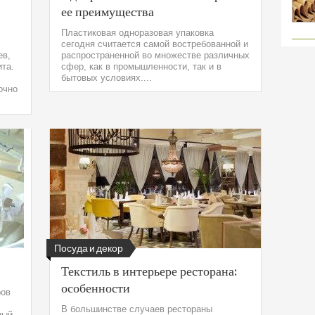
ее преимущества
Пластиковая одноразовая упаковка
сегодня считается самой востребованной и
ев,
распространенной во множестве различных
та.
сфер, как в промышленности, так и в
бытовых условиях....
очно
Посуда и декор
Текстиль в интерьере ресторана:
особенности
ров
В большинстве случаев рестораны
ный