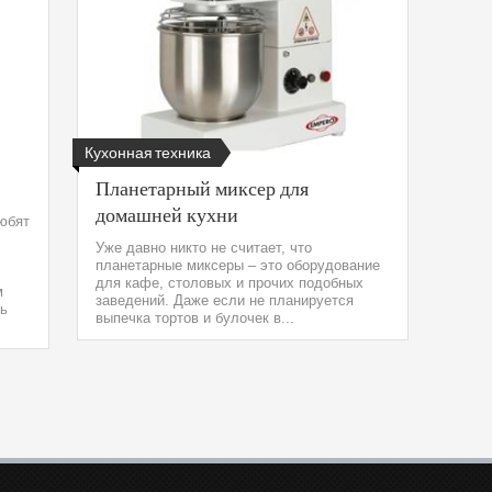
Кухонная техника
Планетарный миксер для
домашней кухни
юбят
Уже давно никто не считает, что
планетарные миксеры – это оборудование
для кафе, столовых и прочих подобных
м
заведений. Даже если не планируется
ть
выпечка тортов и булочек в...