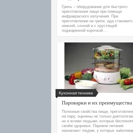
Гриль – оборудование для быстрого
приготовления пищи при помощи
инфракрасного излучения. При
приготовлении на гриле, еда становит
нежной, сочной и с хрустящей
поджаренной корочкой....
Кухонная техника
Пароварки и их преимущества
Полезные свойства пищи, приготовлен
на пару, оценены не только диетолога
но и всеми людьми, которые беспокоят
своём здоровье. Паровое питание
назначают людям, у которых заболева