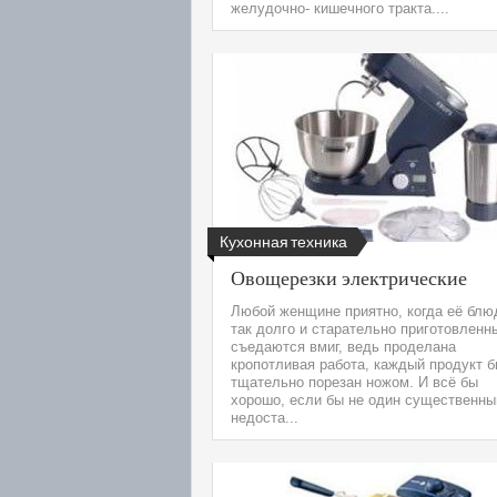
желудочно- кишечного тракта....
Кухонная техника
Овощерезки электрические
Любой женщине приятно, когда её блю
так долго и старательно приготовленн
съедаются вмиг, ведь проделана
кропотливая работа, каждый продукт 
тщательно порезан ножом. И всё бы
хорошо, если бы не один существенны
недоста...