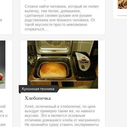
Сложно найти человека, который не любит
выпечку, тем более, домашнюю,
сделанную своими руками или руками
ся
родственника или близкого человека. От
такой вкусности просто невозможно
оторваться....
Кухонная техника
Хлебопечка
ной
Хлеб, испеченный в хлебопечке, по цене
ми,
выходит примерно таким же, но намного
ся о
вкуснее. Это и является основным
отличием домашнего хлеба от магазинного.
ния
Не начинайте сразу ставить эксперименты