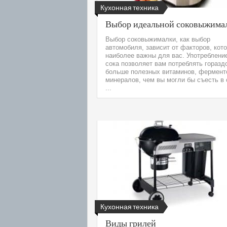
Кухонная техника
Выбор идеальной соковыжима
Выбор соковыжималки, как выбор
автомобиля, зависит от факторов, кот
наиболее важны для вас. Употреблени
сока позволяет вам потреблять горазд
больше полезных витаминов, фермент
минералов, чем вы могли бы съесть в
...
Кухонная техника
Виды грилей