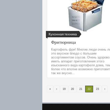
Кухонная техника
Фритюрница
Картофель фри! Многие люди очень л
это вкусное блюдо с большим
ассортиментом соусов. Очень здорово
иметь аппарат приготовления этого
изысканного вида картофеля дома, те
более что вполне возможно приготови
так же вкусно...
«
‹
19
20
21
22
23
›