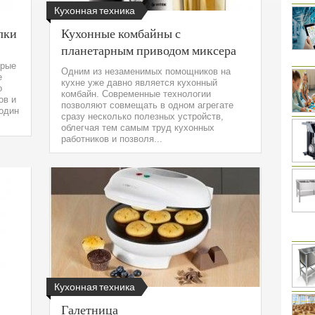
Кухонная техника
лки
Кухонные комбайны с
планетарным приводом миксера
орые
Одним из незаменимых помощников на
е
кухне уже давно является кухонный
о
комбайн. Современные технологии
ов и
позволяют совмещать в одном агрегате
 один
сразу несколько полезных устройств,
облегчая тем самым труд кухонных
работников и позволя...
Кухонная техника
Галетница