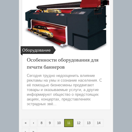
Оборудование
Особенности оборудования для
печати баннеров
Сегодня трудно недооценить влияние
рекламы на умы и сознание населения. С
её помощью бизнесмены продвигают
товары и оказываемые услуги, а другие
информируют общество о предстоящих
акциях, концертах, представлениях
эстрадных звё...
«
‹
8
9
10
11
12
13
14
›
»