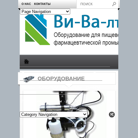
О НАС
КОНТАКТЫ
Производство
Пчеловодам
Насосы
Тележки
ОБОРУДОВАНИЕ
Камеры
Смесители
Конвейеры
Емкости
Продукция
Дозаторы
Другое