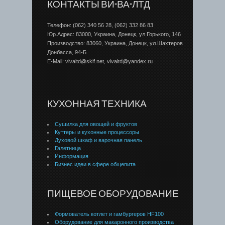
КОНТАКТЫ ВИ-ВА-ЛТД
Телефон: (062) 340 56 28, (062) 332 86 83
Юр.Адрес: 83000, Украина, Донецк, ул.Горького, 146
Производство: 83060, Украина, Донецк, ул.Шахтеров
Донбаcса, 94-Б
E-Mail: vivaltd@skif.net, vivaltd@yandex.ru
КУХОННАЯ ТЕХНИКА
Сушилка для овощей и фруктов
Куттеры и кухонные процессоры
Духовой шкаф и варочная панель
Галетница
Информация
Бизнес идеи в сфере общепита
ПИЩЕВОЕ ОБОРУДОВАНИЕ
Формователь котлет и гамбургеров HF100
Оборудование для макаронного производства