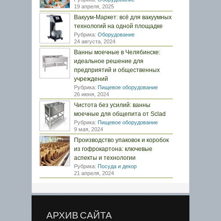
19 апреля, 2025
Вакуум-Маркет: всё для вакуумных
технологий на одной площадке
Рубрика:
Оборудование
24 августа, 2024
Ванны моечные в Челябинске:
идеальное решение для
предприятий и общественных
учреждений
Рубрика:
Пищевое оборудование
26 июня, 2024
Чистота без усилий: ванны
моечные для общепита от Sclad
Рубрика:
Пищевое оборудование
9 мая, 2024
Производство упаковок и коробок
из гофрокартона: ключевые
аспекты и технологии
Рубрика:
Посуда и декор
21 апреля, 2024
АРХИВ САЙТА