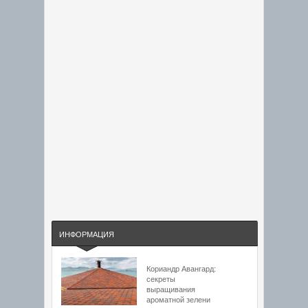
ИНФОРМАЦИЯ
Кориандр Авангард:
секреты
выращивания
ароматной зелени