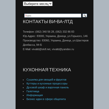
КОНТАКТЫ ВИ-ВА-ЛТД
Телефон: (062) 340 56 28, (062) 332 86 83
Юр.Адрес: 83000, Украина, Донецк, ул.Горького, 146
Производство: 83060, Украина, Донецк, ул.Шахтеров
Донбаcса, 94-Б
E-Mail: vivaltd@skif.net, vivaltd@yandex.ru
КУХОННАЯ ТЕХНИКА
Сушилка для овощей и фруктов
Куттеры и кухонные процессоры
Духовой шкаф и варочная панель
Галетница
Информация
Бизнес идеи в сфере общепита