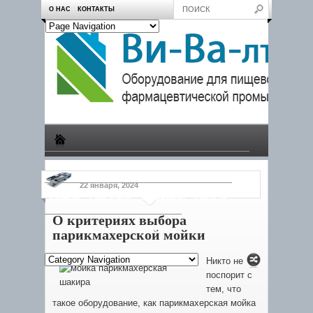
О НАС
КОНТАКТЫ
Производство
Пчеловодам
Насосы
Тележки
22 января, 2024
Камеры
Смесители
Конвейеры
Емкости
О критериях выбора
Продукция
Дозаторы
Другое
парикмахерской мойки
Никто не
поспорит с
тем, что
такое оборудование, как парикмахерская мойка