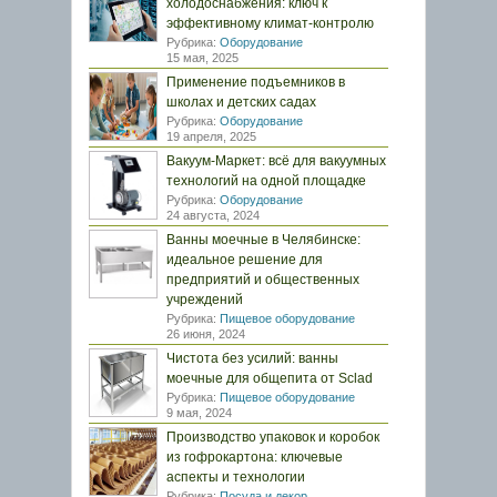
холодоснабжения: ключ к
эффективному климат-контролю
Рубрика:
Оборудование
15 мая, 2025
Применение подъемников в
школах и детских садах
Рубрика:
Оборудование
19 апреля, 2025
Вакуум-Маркет: всё для вакуумных
технологий на одной площадке
Рубрика:
Оборудование
24 августа, 2024
Ванны моечные в Челябинске:
идеальное решение для
предприятий и общественных
учреждений
Рубрика:
Пищевое оборудование
26 июня, 2024
Чистота без усилий: ванны
моечные для общепита от Sclad
Рубрика:
Пищевое оборудование
9 мая, 2024
Производство упаковок и коробок
из гофрокартона: ключевые
аспекты и технологии
Рубрика:
Посуда и декор