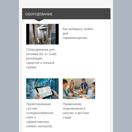
ОБОРУДОВАНИЕ
Как выбирать мойки
для
парикмахерских
Оборудование для
розлива б/у от Galdi:
реновация,
гарантия и полный
сервис
Проектирование
Применение
систем
подъемников в
холодоснабжения:
школах и детских
ключ к
садах
эффективному
климат-контролю