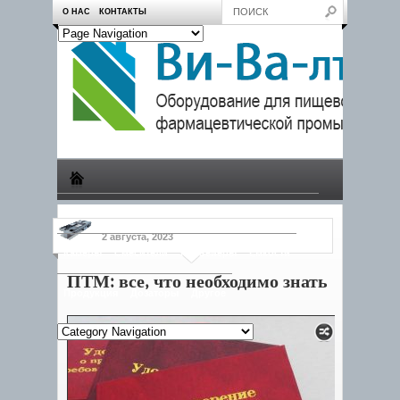
О НАС
КОНТАКТЫ
Производство
Пчеловодам
Насосы
Тележки
2 августа, 2023
Камеры
Смесители
Конвейеры
Емкости
ПТМ: все, что необходимо знать
Продукция
Дозаторы
Другое