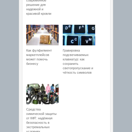
современное
решение для
надежной и
красивой кровли
Как фулфилмент
Гравировка
маркетплейсов
подсвечиваемых
может помочь
клавиатур: как
бизнесу
сохранить
светопропускание и
чёткость символов
Средства
химической защиты
от КФТ: надёжная
безопасность в
экстремальных
условиях