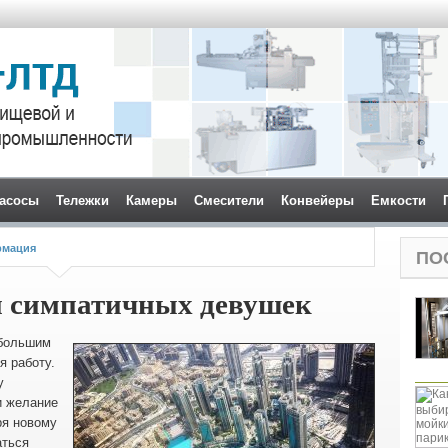
асосы
Тележки
Камеры
Смесители
Конвейеры
Емкости
мация
ПО
я симпатичных девушек
 большим
я работу.
у
и желание
ря новому
аться