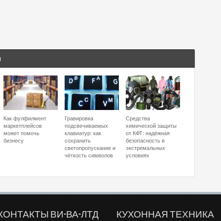
Я
Как фулфилмент
Гравировка
Средства
маркетплейсов
подсвечиваемых
химической защиты
может помочь
клавиатур: как
от КФТ: надёжная
бизнесу
сохранить
безопасность в
светопропускание и
экстремальных
чёткость символов
условиях
КОНТАКТЫ ВИ-ВА-ЛТД
КУХОННАЯ ТЕХНИКА