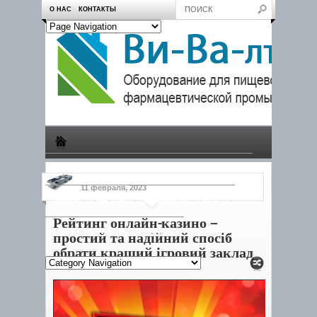
О НАС
КОНТАКТЫ
Производство
Пчеловодам
Насосы
Тележки
11 февраля, 2023
Камеры
Смесители
Конвейеры
Емкости
Рейтинг онлайн-казино –
Продукция
Дозаторы
Другое
простий та надійний спосіб
обрати кращий ігровий заклад