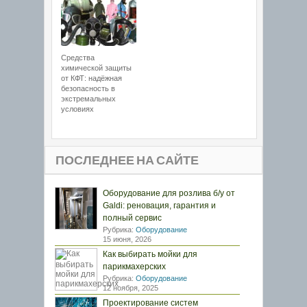
Средства
химической защиты
от КФТ: надёжная
безопасность в
экстремальных
условиях
ПОСЛЕДНЕЕ НА САЙТЕ
Оборудование для розлива б/у от
Galdi: реновация, гарантия и
полный сервис
Рубрика:
Оборудование
15 июня, 2026
Как выбирать мойки для
парикмахерских
Рубрика:
Оборудование
12 ноября, 2025
Проектирование систем