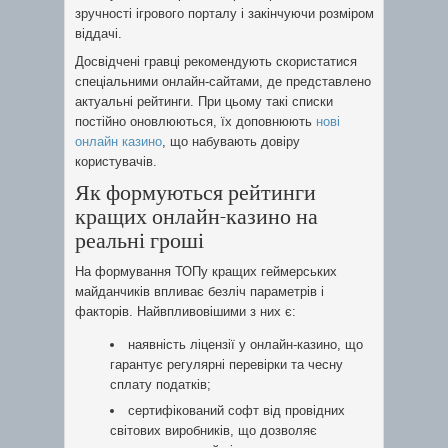
зручності ігрового порталу і закінчуючи розміром
віддачі.
Досвідчені гравці рекомендують скористатися
спеціальними онлайн-сайтами, де представлено
актуальні рейтинги. При цьому такі списки
постійно оновлюються, їх доповнюють
нові
онлайн казино
, що набувають довіру
користувачів.
Як формуються рейтинги
кращих онлайн-казино на
реальні гроші
На формування ТОПу кращих геймерських
майданчиків впливає безліч параметрів і
факторів. Найвпливовішими з них є:
наявність ліцензії у онлайн-казино, що
гарантує регулярні перевірки та чесну
сплату податків;
сертифікований софт від провідних
світових виробників, що дозволяє