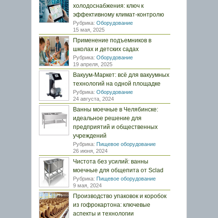
холодоснабжения: ключ к
эффективному климат-контролю
Рубрика:
Оборудование
15 мая, 2025
Применение подъемников в
школах и детских садах
Рубрика:
Оборудование
19 апреля, 2025
Вакуум-Маркет: всё для вакуумных
технологий на одной площадке
Рубрика:
Оборудование
24 августа, 2024
Ванны моечные в Челябинске:
идеальное решение для
предприятий и общественных
учреждений
Рубрика:
Пищевое оборудование
26 июня, 2024
Чистота без усилий: ванны
моечные для общепита от Sclad
Рубрика:
Пищевое оборудование
9 мая, 2024
Производство упаковок и коробок
из гофрокартона: ключевые
аспекты и технологии