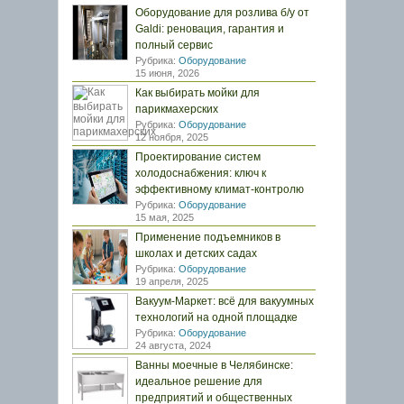
Оборудование для розлива б/у от
Galdi: реновация, гарантия и
полный сервис
Рубрика:
Оборудование
15 июня, 2026
Как выбирать мойки для
парикмахерских
Рубрика:
Оборудование
12 ноября, 2025
Проектирование систем
холодоснабжения: ключ к
эффективному климат-контролю
Рубрика:
Оборудование
15 мая, 2025
Применение подъемников в
школах и детских садах
Рубрика:
Оборудование
19 апреля, 2025
Вакуум-Маркет: всё для вакуумных
технологий на одной площадке
Рубрика:
Оборудование
24 августа, 2024
Ванны моечные в Челябинске:
идеальное решение для
предприятий и общественных