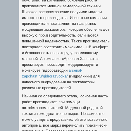
обустройства котлована, основная работа
производится мощной землеройной техники.
Широкое распространение получили модели
импортного производства. Известные компании
производители поставляют на наш рынок
мощнейшие экскаваторы, которые обеспечивают
высокую производительность, отличаются
повышенной надежностью. Также производитель
постарался обеспечить максимальный комфорт
и безопасность оператору, управляющему
машиной. А компания «Арсенал-Запчасть»
проектирует, производит, модернизирует и
монтирует гидроразводки
arsenal-
zapchast.ru/gidrorazvodka/
(гидролинии) для
навесного оборудования на экскаваторы
различных производителей.
Начиная со следующего этапа, основная часть
работ производится при помощи
автобетоносмесителей. Модельный ряд этой
техники тоже достаточно широк. Повсеместно
можно увидеть представителей отечественного
автопрома, все марки перечислить практически