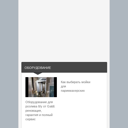
ОБОРУДОВАНИЕ
Как выбирать мойки
для
парикмахерских
Оборудование для
розлива б/у от Galdi:
реновация,
гарантия и полный
сервис