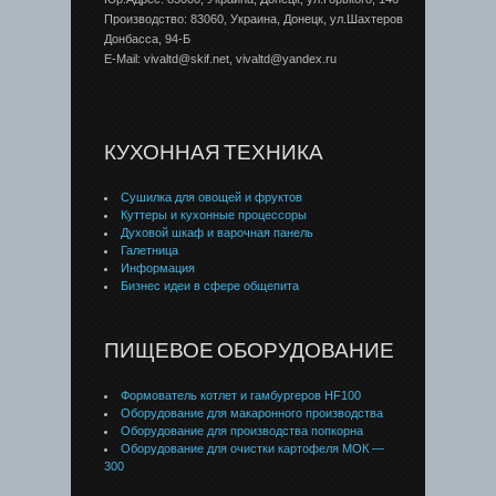
Производство: 83060, Украина, Донецк, ул.Шахтеров
Донбаcса, 94-Б
E-Mail: vivaltd@skif.net, vivaltd@yandex.ru
КУХОННАЯ ТЕХНИКА
Сушилка для овощей и фруктов
Куттеры и кухонные процессоры
Духовой шкаф и варочная панель
Галетница
Информация
Бизнес идеи в сфере общепита
ПИЩЕВОЕ ОБОРУДОВАНИЕ
Формователь котлет и гамбургеров HF100
Оборудование для макаронного производства
Оборудование для производства попкорна
Оборудование для очистки картофеля МОК —
300