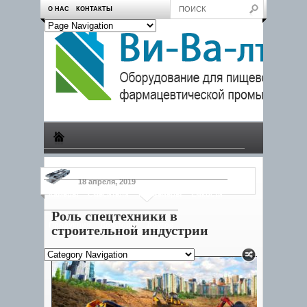
О НАС
КОНТАКТЫ
Производство
Пчеловодам
Насосы
Тележки
18 апреля, 2019
Камеры
Смесители
Конвейеры
Емкости
Роль спецтехники в
Продукция
Дозаторы
Другое
строительной индустрии