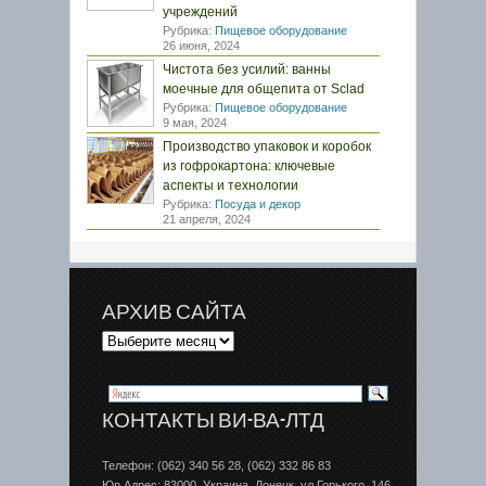
учреждений
Рубрика:
Пищевое оборудование
26 июня, 2024
Чистота без усилий: ванны
моечные для общепита от Sclad
Рубрика:
Пищевое оборудование
9 мая, 2024
Производство упаковок и коробок
из гофрокартона: ключевые
аспекты и технологии
Рубрика:
Посуда и декор
21 апреля, 2024
АРХИВ САЙТА
КОНТАКТЫ ВИ-ВА-ЛТД
Телефон: (062) 340 56 28, (062) 332 86 83
Юр.Адрес: 83000, Украина, Донецк, ул.Горького, 146