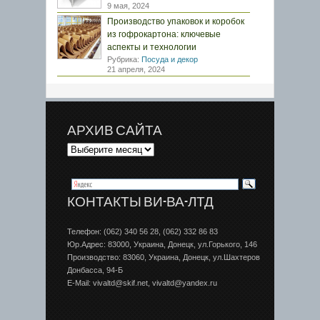
9 мая, 2024
Производство упаковок и коробок
из гофрокартона: ключевые
аспекты и технологии
Рубрика:
Посуда и декор
21 апреля, 2024
АРХИВ САЙТА
КОНТАКТЫ ВИ-ВА-ЛТД
Телефон: (062) 340 56 28, (062) 332 86 83
Юр.Адрес: 83000, Украина, Донецк, ул.Горького, 146
Производство: 83060, Украина, Донецк, ул.Шахтеров
Донбаcса, 94-Б
E-Mail: vivaltd@skif.net, vivaltd@yandex.ru