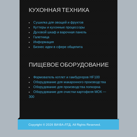
КУХОННАЯ ТЕХНИКА
Сушилка для овощей и фруктов
Куттеры и кухонные процессоры
Духовой шкаф и варочная панель
Галетница
Информация
Бизнес идеи в сфере общепита
ПИЩЕВОЕ ОБОРУДОВАНИЕ
Формователь котлет и гамбургеров HF100
Оборудование для макаронного производства
Оборудование для производства попкорна
Оборудование для очистки картофеля МОК —
300
Copyright © 2026 ВИ-ВА-ЛТД, All Rights Reserved.