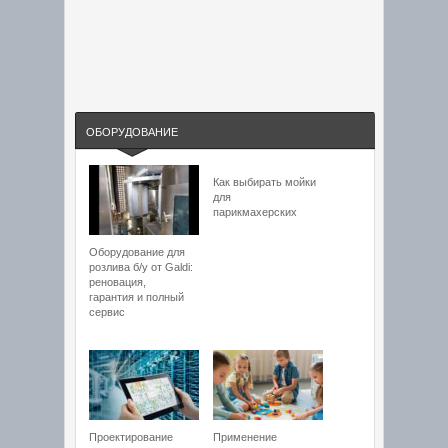
ОБОРУДОВАНИЕ
Как выбирать мойки
для
парикмахерских
Оборудование для
розлива б/у от Galdi:
реновация,
гарантия и полный
сервис
Проектирование
Применение