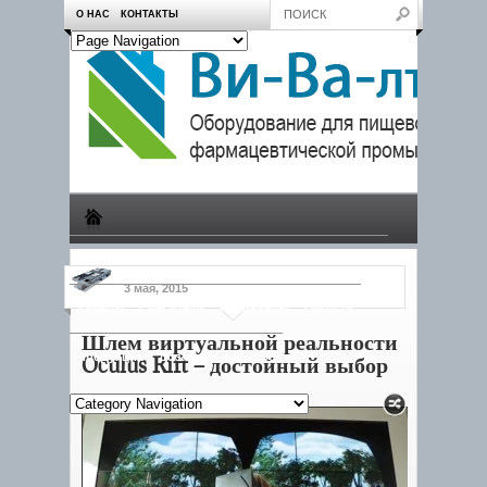
О НАС
КОНТАКТЫ
Производство
Пчеловодам
Насосы
Тележки
3 мая, 2015
Камеры
Смесители
Конвейеры
Емкости
Шлем виртуальной реальности
Продукция
Дозаторы
Другое
Oculus Rift – достойный выбор