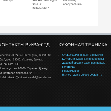
бликсер?
что это такое и для
пищевому
чего их
оборудованию
используют?
КОНТАКТЫ ВИ-ВА-ЛТД
КУХОННАЯ ТЕХНИКА
Сушилка для овощей и фруктов
Телефон: (062) 340 56 28, (062) 332 86 83
Куттеры и кухонные процессоры
Юр.Адрес: 83000, Украина, Донецк,
Духовой шкаф и варочная панель
ул.Горького, 146
Галетница
Производство: 83060, Украина, Донецк,
Информация
ул.Шахтеров Донбаcса, 94-Б
Бизнес идеи в сфере общепита
-Mail: vivaltd@skif.net, vivaltd@yandex.ru