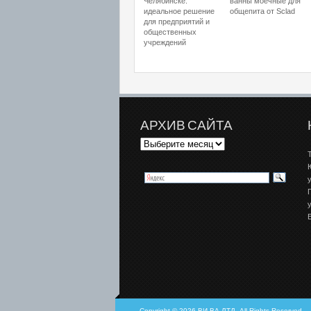
Челябинске:
ванны моечные для
идеальное решение
общепита от Sclad
для предприятий и
общественных
учреждений
АРХИВ САЙТА
E
Copyright © 2026 ВИ-ВА-ЛТД, All Rights Reserved.