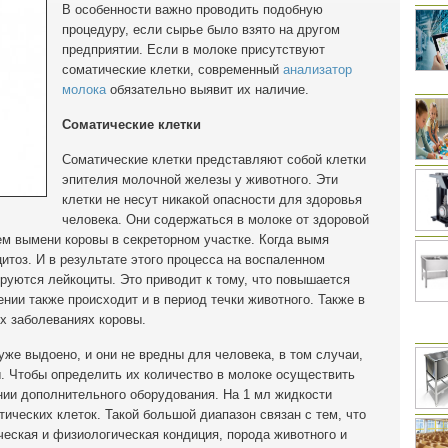
В особенности важно проводить подобную
процедуру, если сырье было взято на другом
предприятии. Если в молоке присутствуют
соматические клетки, современный
анализатор
молока
обязательно выявит их наличие.
Соматические клетки
Соматические клетки представляют собой клетки
эпителия молочной железы у животного. Эти
клетки не несут никакой опасности для здоровья
человека. Они содержаться в молоке от здоровой
ем вымени коровы в секреторном участке. Когда вымя
итоз. И в результате этого процесса на воспаленном
руются лейкоциты. Это приводит к тому, что повышается
нии также происходит и в период течки животного. Также в
ых заболеваниях коровы.
уже выдоено, и они не вредны для человека, в том случаи,
. Чтобы определить их количество в молоке осуществить
нии дополнительного оборудования. На 1 мл жидкости
ических клеток. Такой большой диапазон связан с тем, что
ческая и физиологическая кондиция, порода животного и