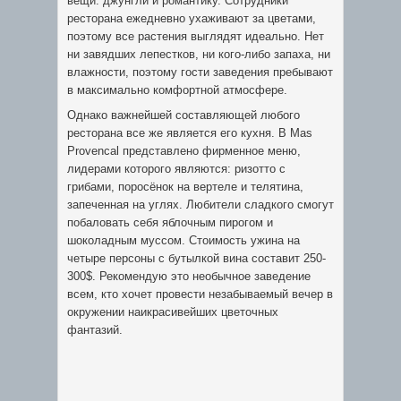
вещи: джунгли и романтику. Сотрудники
ресторана ежедневно ухаживают за цветами,
поэтому все растения выглядят идеально. Нет
ни завядших лепестков, ни кого-либо запаха, ни
влажности, поэтому гости заведения пребывают
в максимально комфортной атмосфере.
Однако важнейшей составляющей любого
ресторана все же является его кухня. В Mas
Provencal представлено фирменное меню,
лидерами которого являются: ризотто с
грибами, поросёнок на вертеле и телятина,
запеченная на углях. Любители сладкого смогут
побаловать себя яблочным пирогом и
шоколадным муссом. Стоимость ужина на
четыре персоны с бутылкой вина составит 250-
300$. Рекомендую это необычное заведение
всем, кто хочет провести незабываемый вечер в
окружении наикрасивейших цветочных
фантазий.