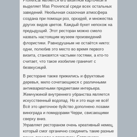
Provencal является его визитной карточкой и
выделяет Mas Provencal среди всех остальных
заведений. Необычная сказочная атмосфера
создана при помощи роз, орхидей, и множества
других видов цветов. Каждый букет непохож на
предыдущий. Этот ресторан можно смело
назвать настоящим музеем произведений
флористики. Равнодушным не остаётся никто:
одни, полюбив это место во время первого
визита, становятся частыми гостями, а кто-то
считает, что такое изобилие граничит с
безвкусицей.
В ресторане также прижились и фруктовые
деревья, мило сочетающиеся с различными
антиквариатными предметами интерьера.
Жемчужиной внутреннего убранства является
искусственный водопад. Но и это еще не всё!
Всё это цветочное буйство дополнено лозами
винограда и помидорами Черри, свисающими
сверху вниз.
Управляет рестораном очень креативный немец,
который смог органично соединить такие разные