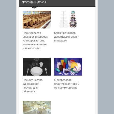
ПОСУДА И ДЕКОР
Производство
Капкейки: выбор
упаковок и коробок
десерта для себя и
из гофрокартона:
в подарок
ключевые аспекты
и технологии
Преимущества
Одноразовая
одноразовой
пластиковая тара и
посуды для
ее преимущества
общепита