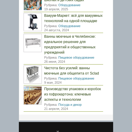
школах и детских садах
Рубрика:
Оборудование
19 апреля, 2025
Вакуум-Маркет: всё для вакуумных
технологий на одной площадке
Рубрика:
Оборудование
24 августа, 2024
Ванны моечные в Челябинске:
идеальное решение для
предприятий и общественных
учреждений
Рубрика:
Пищевое оборудование
26 июня, 2024
Чистота без усилий: ванны
моечные для общепита от Sclad
Рубрика:
Пищевое оборудование
9 мая, 2024
Производство упаковок и коробок
из гофрокартона: ключевые
аспекты и технологии
Рубрика:
Посуда и декор
21 апреля, 2024