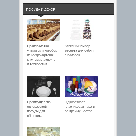
ПОСУДА И ДЕКОР
Производство
Капкейки: выбор
упаковок и коробок
десерта для себя и
из гофрокартона:
в подарок
ключевые аспекты
и технологии
Преимущества
Одноразовая
одноразовой
пластиковая тара и
посуды для
ее преимущества
общепита