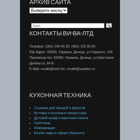
АРХИВ САЙТА
КОНТАКТЫ ВИ-ВА-ЛТД
Телефон: (062) 340 56 28, (062) 332 86 83
Юр.Адрес: 83000, Украина, Донецк, ул.Горького, 146
Производство: 83060, Украина, Донецк, ул.Шахтеров
Донбаcса, 94-Б
E-Mail: vivaltd@skif.net, vivaltd@yandex.ru
КУХОННАЯ ТЕХНИКА
Сушилка для овощей и фруктов
Куттеры и кухонные процессоры
Духовой шкаф и варочная панель
Галетница
Информация
Бизнес идеи в сфере общепита