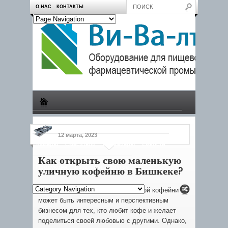
О НАС
КОНТАКТЫ
Производство
Пчеловодам
Насосы
Тележки
12 марта, 2023
Камеры
Смесители
Конвейеры
Емкости
Как открыть свою маленькую
Продукция
Дозаторы
Другое
уличную кофейню в Бишкеке?
Открытие своей маленькой уличной кофейни
может быть интересным и перспективным
бизнесом для тех, кто любит кофе и желает
поделиться своей любовью с другими. Однако,