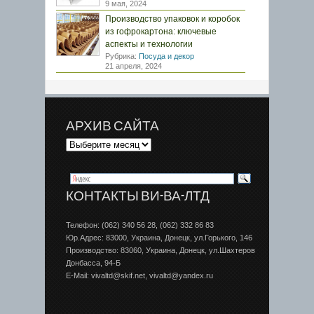
9 мая, 2024
Производство упаковок и коробок
из гофрокартона: ключевые
аспекты и технологии
Рубрика:
Посуда и декор
21 апреля, 2024
АРХИВ САЙТА
КОНТАКТЫ ВИ-ВА-ЛТД
Телефон: (062) 340 56 28, (062) 332 86 83
Юр.Адрес: 83000, Украина, Донецк, ул.Горького, 146
Производство: 83060, Украина, Донецк, ул.Шахтеров
Донбаcса, 94-Б
E-Mail: vivaltd@skif.net, vivaltd@yandex.ru