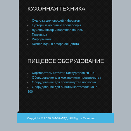
КУХОННАЯ ТЕХНИКА
Сушилка для овощей и фруктов
Куттеры и кухонные процессоры
Духовой шкаф и варочная панель
Галетница
Информация
Бизнес идеи в сфере общепита
ПИЩЕВОЕ ОБОРУДОВАНИЕ
Формователь котлет и гамбургеров HF100
Оборудование для макаронного производства
Оборудование для производства попкорна
Оборудование для очистки картофеля МОК —
300
Copyright © 2026 ВИ-ВА-ЛТД, All Rights Reserved.