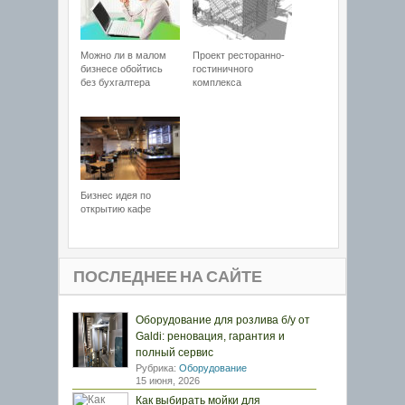
Можно ли в малом
Проект ресторанно-
бизнесе обойтись
гостиничного
без бухгалтера
комплекса
Бизнес идея по
открытию кафе
ПОСЛЕДНЕЕ НА САЙТЕ
Оборудование для розлива б/у от
Galdi: реновация, гарантия и
полный сервис
Рубрика:
Оборудование
15 июня, 2026
Как выбирать мойки для