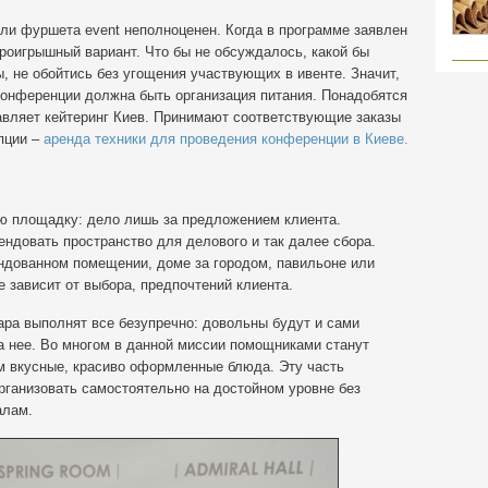
или фуршета event неполноценен. Когда в программе заявлен
спроигрышный вариант. Что бы не обсуждалось, какой бы
 не обойтись без угощения участвующих в ивенте. Значит,
онференции должна быть организация питания. Понадобятся
тавляет кейтеринг Киев. Принимают соответствующие заказы
пции –
аренда техники для проведения конференции в Киеве.
ю площадку: дело лишь за предложением клиента.
ндовать пространство для делового и так далее сбора.
ендованном помещении, доме за городом, павильоне или
е зависит от выбора, предпочтений клиента.
ра выполнят все безупречно: довольны будут и сами
а нее. Во многом в данной миссии помощниками станут
м вкусные, красиво оформленные блюда. Эту часть
рганизовать самостоятельно на достойном уровне без
алам.