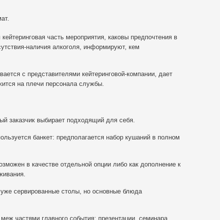
ат.
я кейтеринговая часть мероприятия, каковы предпочтения в
сутствия-наличия алкоголя, информируют, кем
вается с представителями кейтеринговой-компании, дает
жится на плечи персонала службы.
ый заказчик выбирает подходящий для себя.
ользуется банкет: предполагается набор кушаний в полном
возможен в качестве отдельной опции либо как дополнение к
живания.
а уже сервированные столы, но основные блюда
 меж частями главного события: презентации, семинара,