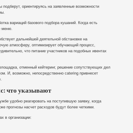
 подберут, ориентируясь на заявленные возможности
ны.
ботка вариаций базового подбора кушаний. Когда есть
е меню.
собствует дальнейшей деятельной обстановке на
бочую атмосферу, оптимизирует обучающий процесс,
удивительно, что питание участников на подобных ивентах
площадка, отменный кейтеринг, решение сопутствующих дел
ом. И, возможно, непосредственно сatering привнесет
.
ис: что указывают
ужбе удобно реагировать на поступившую заявку, когда
же прогнозы насчет расходов будут более четкими.
х в организации: