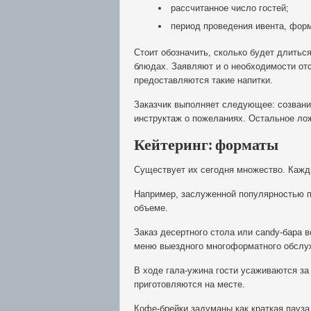
рассчитанное число гостей;
период проведения ивента, форм
Стоит обозначить, сколько будет длитьс
блюдах. Заявляют и о необходимости от
предоставляются такие напитки.
Заказчик выполняет следующее: созвани
инструктаж о пожеланиях. Остальное ло
Кейтеринг: форматы
Существует их сегодня множество. Кажд
Например, заслуженной популярностью п
объеме.
Заказ десертного стола или сandy-бара 
меню выездного многоформатного обслу
В ходе гала-ужина гости усаживаются з
приготовляются на месте.
Кофе-брейки задуманы как краткая пауза