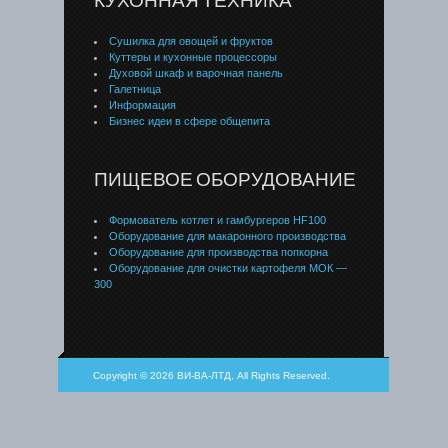
КУХОННАЯ ТЕХНИКА
Сушилка для овощей и фруктов
Куттеры и кухонные процессоры
Духовой шкаф и варочная панель
Галетница
Информация
Бизнес идеи в сфере общепита
ПИЩЕВОЕ ОБОРУДОВАНИЕ
Формователь котлет и гамбургеров HF100
Оборудование для макаронного производства
Оборудование для производства попкорна
Оборудование для очистки картофеля МОК —
300
Copyright © 2026 ВИ-ВА-ЛТД, All Rights Reserved.