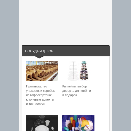
ПОСУДА И ДЕКОР
Производство
Капкейки: выбор
упаковок и коробок
десерта для себя и
из гофрокартона:
в подарок
ключевые аспекты
и технологии