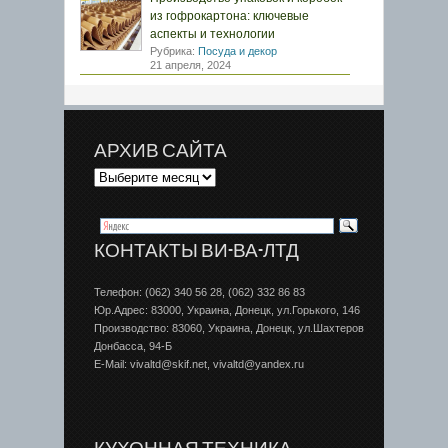
из гофрокартона: ключевые
аспекты и технологии
Рубрика:
Посуда и декор
21 апреля, 2024
АРХИВ САЙТА
КОНТАКТЫ ВИ-ВА-ЛТД
Телефон: (062) 340 56 28, (062) 332 86 83
Юр.Адрес: 83000, Украина, Донецк, ул.Горького, 146
Производство: 83060, Украина, Донецк, ул.Шахтеров
Донбаcса, 94-Б
E-Mail: vivaltd@skif.net, vivaltd@yandex.ru