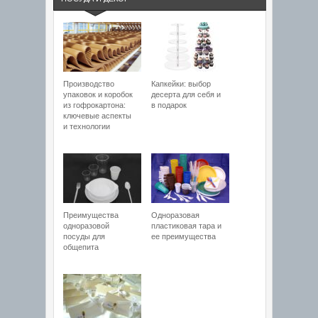
Производство
Капкейки: выбор
упаковок и коробок
десерта для себя и
из гофрокартона:
в подарок
ключевые аспекты
и технологии
Преимущества
Одноразовая
одноразовой
пластиковая тара и
посуды для
ее преимущества
общепита