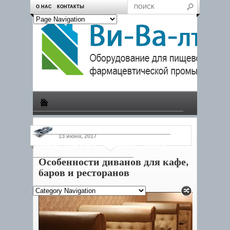
О НАС
КОНТАКТЫ
Производство
Пчеловодам
Насосы
Тележки
13 июня, 2017
Камеры
Смесители
Конвейеры
Емкости
Особенности диванов для кафе,
Продукция
Дозаторы
Другое
баров и ресторанов