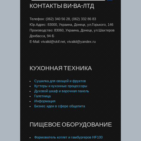
КОНТАКТЫ ВИ-ВА-ЛТД
Телефон: (062) 340 56 28, (062) 332 86 83
Юр.Адрес: 83000, Украина, Донецк, ул.Горького, 146
Производство: 83060, Украина, Донецк, ул.Шахтеров
Донбаcса, 94-Б
E-Mail: vivaltd@skif.net, vivaltd@yandex.ru
КУХОННАЯ ТЕХНИКА
Сушилка для овощей и фруктов
Куттеры и кухонные процессоры
Духовой шкаф и варочная панель
Галетница
Информация
Бизнес идеи в сфере общепита
ПИЩЕВОЕ ОБОРУДОВАНИЕ
Формователь котлет и гамбургеров HF100