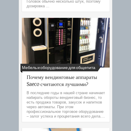
Головок обычно несколько штук, поэтому
дозировка ...
Мебель и оборудование для общепита
Почему вендинговые аппараты
Saeco считаются лучшими?
В последние годы в нашей стране начинает
набирать обороты вендинговый бизнес, то
есть продажа товаров, закусок и напитков
через автоматы. При этом
профессиональное торговое оборудование
– залог успеха и процветания всего дела....