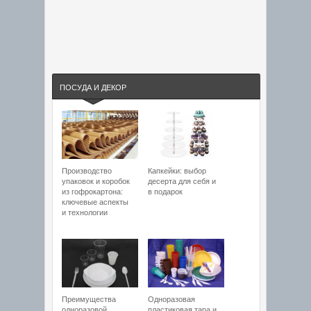
ПОСУДА И ДЕКОР
Производство
Капкейки: выбор
упаковок и коробок
десерта для себя и
из гофрокартона:
в подарок
ключевые аспекты
и технологии
Преимущества
Одноразовая
одноразовой
пластиковая тара и