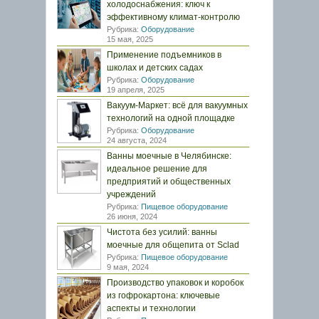
холодоснабжения: ключ к
эффективному климат-контролю
Рубрика:
Оборудование
15 мая, 2025
Применение подъемников в
школах и детских садах
Рубрика:
Оборудование
19 апреля, 2025
Вакуум-Маркет: всё для вакуумных
технологий на одной площадке
Рубрика:
Оборудование
24 августа, 2024
Ванны моечные в Челябинске:
идеальное решение для
предприятий и общественных
учреждений
Рубрика:
Пищевое оборудование
26 июня, 2024
Чистота без усилий: ванны
моечные для общепита от Sclad
Рубрика:
Пищевое оборудование
9 мая, 2024
Производство упаковок и коробок
из гофрокартона: ключевые
аспекты и технологии