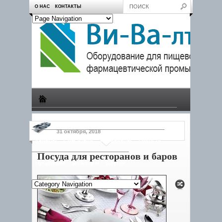
О НАС
КОНТАКТЫ
Производство
Пчеловодам
Насосы
Тележки
31 октября, 2018
Камеры
Смесители
Конвейеры
Емкости
Посуда для ресторанов и баров
Продукция
Дозаторы
Другое