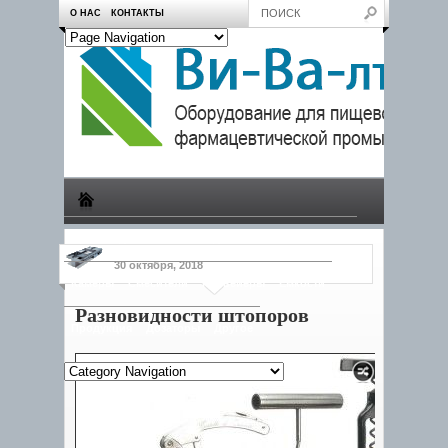
О НАС
КОНТАКТЫ
Производство
Пчеловодам
Насосы
Тележки
30 октября, 2018
Камеры
Смесители
Конвейеры
Емкости
Разновидности штопоров
Продукция
Дозаторы
Другое