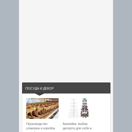
ПОСУДА И ДЕКОР
Производство
Капкейки: выбор
упаковок и коробок
десерта для себя и