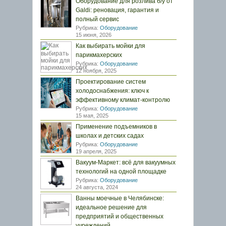
Оборудование для розлива б/у от
Galdi: реновация, гарантия и
полный сервис
Рубрика:
Оборудование
15 июня, 2026
Как выбирать мойки для
парикмахерских
Рубрика:
Оборудование
12 ноября, 2025
Проектирование систем
холодоснабжения: ключ к
эффективному климат-контролю
Рубрика:
Оборудование
15 мая, 2025
Применение подъемников в
школах и детских садах
Рубрика:
Оборудование
19 апреля, 2025
Вакуум-Маркет: всё для вакуумных
технологий на одной площадке
Рубрика:
Оборудование
24 августа, 2024
Ванны моечные в Челябинске:
идеальное решение для
предприятий и общественных
учреждений