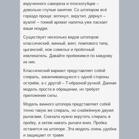
вкрученного самореза и плоскогубцев –
довольно глупые занятия. Со штопором всё
гораздо проще: воткнул, вкрутил, дёрнул –
вуаля! – тонкий аромат напитка уже ласкает
ваши ноздри.
Существует несколько видов штопоров:
классический, винный, винт, помпового типа,
цыганский, нож сомелье и пробочный
извлекатель. Давайте пробежимся по каждому
из них.
Классический вариант представляет собой
спираль, заканчивающуюся с одной стороны
остриём, а с другой – Т-образной ручкой. Данная
модель проста в обращении, но требует
приложения силы.
Модель винного штопора представляет собой
точно такую же спираль, но снабжённую двумя
рычагами. Сначала нужно вкрутить спираль в
пробку, а затем нажать рычаги вниз. Пробка
останется на штопоре. Эта модель очень удобна
и защищает от травм.