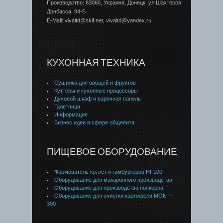
Производство: 83060, Украина, Донецк, ул.Шахтеров
Донбаcса, 94-Б
E-Mail: vivaltd@skif.net, vivaltd@yandex.ru
КУХОННАЯ ТЕХНИКА
Сушилка для овощей и фруктов
Куттеры и кухонные процессоры
Духовой шкаф и варочная панель
Галетница
Информация
Бизнес идеи в сфере общепита
ПИЩЕВОЕ ОБОРУДОВАНИЕ
Формователь котлет и гамбургеров HF100
Оборудование для макаронного производства
Оборудование для производства попкорна
Оборудование для очистки картофеля МОК —
300