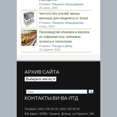
Рубрика:
Пищевое оборудование
26 июня, 2024
Чистота без усилий: ванны
моечные для общепита от Sclad
Рубрика:
Пищевое оборудование
9 мая, 2024
Производство упаковок и коробок
из гофрокартона: ключевые
аспекты и технологии
Рубрика:
Посуда и декор
21 апреля, 2024
АРХИВ САЙТА
КОНТАКТЫ ВИ-ВА-ЛТД
Телефон: (062) 340 56 28, (062) 332 86 83
Юр.Адрес: 83000, Украина, Донецк, ул.Горького, 146