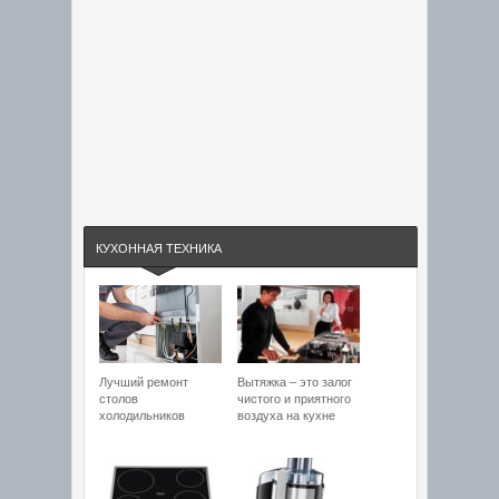
КУХОННАЯ ТЕХНИКА
Лучший ремонт
Вытяжка – это залог
столов
чистого и приятного
холодильников
воздуха на кухне