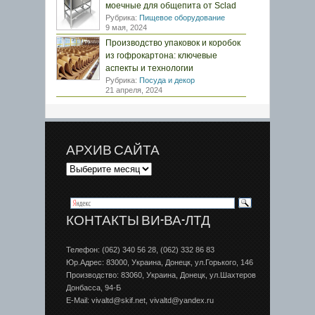
моечные для общепита от Sclad
Рубрика:
Пищевое оборудование
9 мая, 2024
Производство упаковок и коробок
из гофрокартона: ключевые
аспекты и технологии
Рубрика:
Посуда и декор
21 апреля, 2024
АРХИВ САЙТА
КОНТАКТЫ ВИ-ВА-ЛТД
Телефон: (062) 340 56 28, (062) 332 86 83
Юр.Адрес: 83000, Украина, Донецк, ул.Горького, 146
Производство: 83060, Украина, Донецк, ул.Шахтеров
Донбаcса, 94-Б
E-Mail: vivaltd@skif.net, vivaltd@yandex.ru