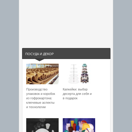
ПОСУДА И ДЕКОР
Производство
Капкейки: выбор
упаковок и коробок
десерта для себя и
из гофрокартона:
в подарок
ключевые аспекты
и технологии