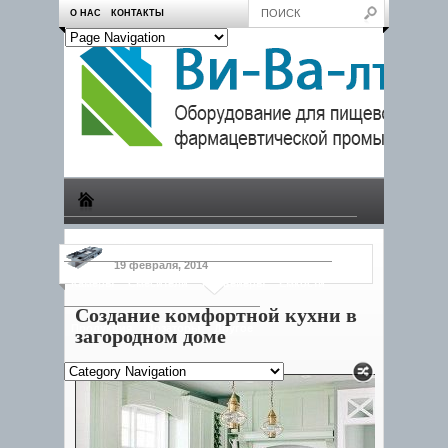
О НАС
КОНТАКТЫ
Производство
Пчеловодам
Насосы
Тележки
19 февраля, 2014
Камеры
Смесители
Конвейеры
Емкости
Создание комфортной кухни в
Продукция
Дозаторы
Другое
загородном доме