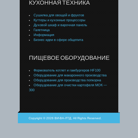
КУХОННАЯ ТЕХНИКА
Сушилка для овощей и фруктов
Куттеры и кухонные процессоры
Духовой шкаф и варочная панель
Галетница
Информация
Бизнес идеи в сфере общепита
ПИЩЕВОЕ ОБОРУДОВАНИЕ
Формователь котлет и гамбургеров HF100
Оборудование для макаронного производства
Оборудование для производства попкорна
Оборудование для очистки картофеля МОК —
300
Copyright © 2026 ВИ-ВА-ЛТД, All Rights Reserved.