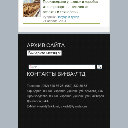
Производство упаковок и коробок
из гофрокартона: ключевые
аспекты и технологии
Рубрика:
Посуда и декор
21 апреля, 2024
АРХИВ САЙТА
КОНТАКТЫ ВИ-ВА-ЛТД
Телефон: (062) 340 56 28, (062) 332 86 83
Юр.Адрес: 83000, Украина, Донецк, ул.Горького, 146
Производство: 83060, Украина, Донецк, ул.Шахтеров
Донбаcса, 94-Б
E-Mail: vivaltd@skif.net, vivaltd@yandex.ru