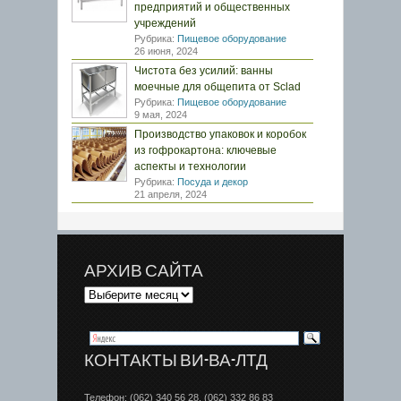
предприятий и общественных
учреждений
Рубрика:
Пищевое оборудование
26 июня, 2024
Чистота без усилий: ванны
моечные для общепита от Sclad
Рубрика:
Пищевое оборудование
9 мая, 2024
Производство упаковок и коробок
из гофрокартона: ключевые
аспекты и технологии
Рубрика:
Посуда и декор
21 апреля, 2024
АРХИВ САЙТА
КОНТАКТЫ ВИ-ВА-ЛТД
Телефон: (062) 340 56 28, (062) 332 86 83