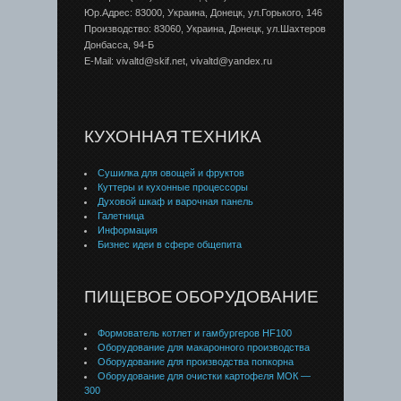
Юр.Адрес: 83000, Украина, Донецк, ул.Горького, 146
Производство: 83060, Украина, Донецк, ул.Шахтеров
Донбаcса, 94-Б
E-Mail: vivaltd@skif.net, vivaltd@yandex.ru
КУХОННАЯ ТЕХНИКА
Сушилка для овощей и фруктов
Куттеры и кухонные процессоры
Духовой шкаф и варочная панель
Галетница
Информация
Бизнес идеи в сфере общепита
ПИЩЕВОЕ ОБОРУДОВАНИЕ
Формователь котлет и гамбургеров HF100
Оборудование для макаронного производства
Оборудование для производства попкорна
Оборудование для очистки картофеля МОК —
300