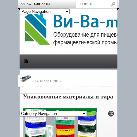
О НАС
КОНТАКТЫ
Производство
Пчеловодам
Насосы
Тележки
12 января, 2015
Камеры
Смесители
Конвейеры
Емкости
Упаковочные материалы и тара
Продукция
Дозаторы
Другое