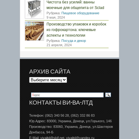
Чистота без усилий: ванны
моечные для общепита от Sclad
Рубрика:
Пищевое оборудование
9 мая, 2024
Производство упаковок и коробок
из гофрокартона: ключевые
аспекты и технологии
Рубрика:
Посуда и декор
21 апреля, 2024
АРХИВ САЙТА
КОНТАКТЫ ВИ-ВА-ЛТД
Телефон: (062) 340 56 28, (062) 332 86 83
Юр.Адрес: 83000, Украина, Донецк, ул.Горького, 146
Производство: 83060, Украина, Донецк, ул.Шахтеров
Донбаcса, 94-Б
E-Mail: vivaltd@skif.net, vivaltd@yandex.ru