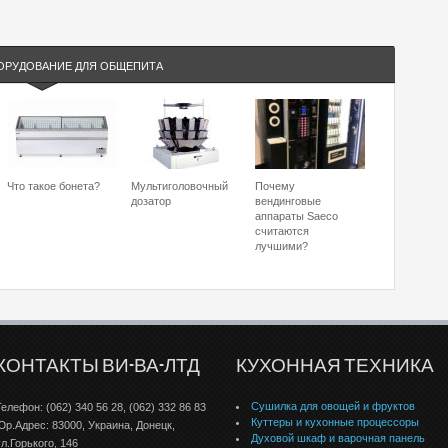
ОРУДОВАНИЕ ДЛЯ ОБЩЕПИТА
Что такое бонета?
Мультиголовочный
Почему
дозатор
вендинговые
аппараты Saeco
считаются
лучшими?
КОНТАКТЫ ВИ-ВА-ЛТД
КУХОННАЯ ТЕХНИКА
Сушилка для овощей и фруктов
Телефон: (062) 340 56 28, (062) 332 86 83
Куттеры и кухонные процессоры
Юр.Адрес: 83000, Украина, Донецк,
Духовой шкаф и варочная панель
ул.Горького, 146