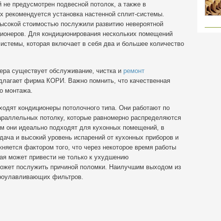
 не предусмотрен подвесной потолок, а также в
 рекомендуется установка настенной сплит-системы.
высокой стоимостью послужили развитию невероятной
ционеров. Для кондиционирования нескольких помещений
истемы, которая включает в себя два и большее количество
ера существует обслуживание, чистка и
ремонт
едлагает фирма КОРИ. Важно помнить, что качественная
го монтажа.
ходят кондиционеры потолочного типа. Они работают по
араллельных потолку, которые равномерно распределяются
м они идеально подходят для кухонных помещений, в
ача и высокий уровень испарений от кухонных приборов и
няется фактором того, что через некоторое время работы
ая может привести не только к ухудшению
может послужить причиной поломки. Наилучшим выходом из
ироулавливающих фильтров.