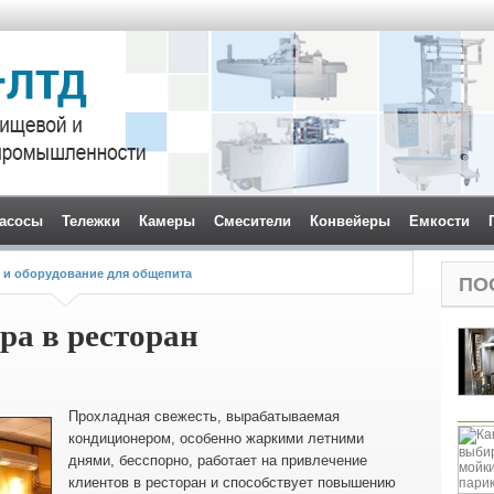
асосы
Тележки
Камеры
Смесители
Конвейеры
Емкости
 и оборудование для общепита
ПО
а в ресторан
Прохладная свежесть, вырабатываемая
кондиционером, особенно жаркими летними
днями, бесспорно, работает на привлечение
клиентов в ресторан и способствует повышению