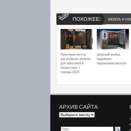
ПОХОЖЕЕ:
МЕБЕЛЬ И ОБ
Прихожая мечты:
Широкий выбор
как выбрать мебель
надежных
для прихожей в
пароконвектоматов
Казахстане +
тренды 2023
АРХИВ САЙТА