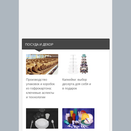
ПОСУДА И ДЕКОР
Производство
Капкейки: выбор
упаковок и коробок
десерта для себя и
из гофрокартона:
в подарок
ключевые аспекты
и технологии