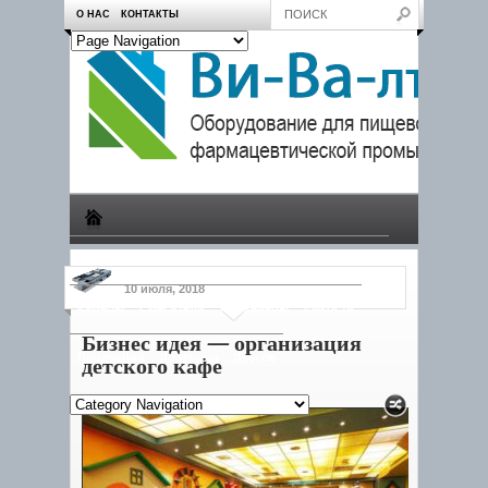
О НАС
КОНТАКТЫ
Производство
Пчеловодам
Насосы
Тележки
10 июля, 2018
Камеры
Смесители
Конвейеры
Емкости
Бизнес идея — организация
Продукция
Дозаторы
Другое
детского кафе