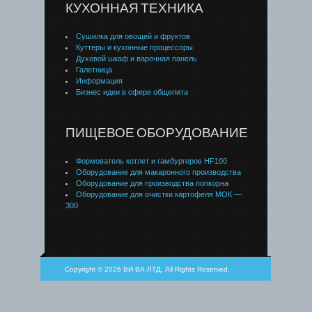
КУХОННАЯ ТЕХНИКА
Сушилка для овощей и фруктов
Куттеры и кухонные процессоры
Духовой шкаф и варочная панель
Галетница
Информация
Бизнес идеи в сфере общепита
ПИЩЕВОЕ ОБОРУДОВАНИЕ
Формователь котлет и гамбургеров HF100
Оборудование для макаронного производства
Оборудование для производства попкорна
Оборудование для очистки картофеля МОК —
300
Copyright © 2026 ВИ-ВА-ЛТД, All Rights Reserved.