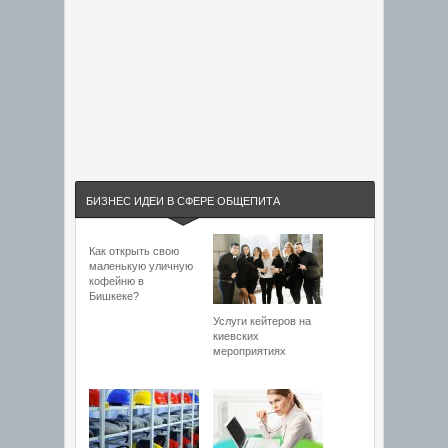
БИЗНЕС ИДЕИ В СФЕРЕ ОБЩЕПИТА
Как открыть свою
маленькую уличную
кофейню в
Бишкеке?
Услуги кейтеров на
киевских
мероприятиях