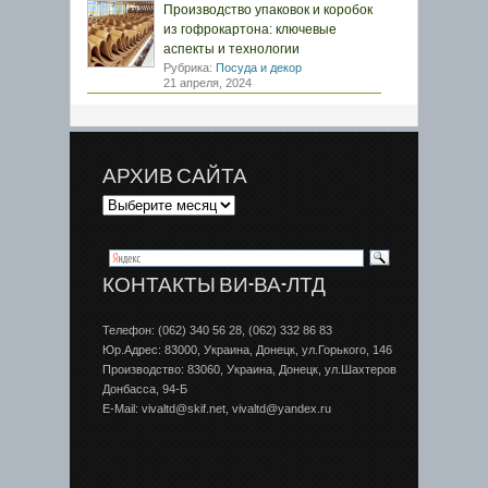
Производство упаковок и коробок
из гофрокартона: ключевые
аспекты и технологии
Рубрика:
Посуда и декор
21 апреля, 2024
АРХИВ САЙТА
КОНТАКТЫ ВИ-ВА-ЛТД
Телефон: (062) 340 56 28, (062) 332 86 83
Юр.Адрес: 83000, Украина, Донецк, ул.Горького, 146
Производство: 83060, Украина, Донецк, ул.Шахтеров
Донбаcса, 94-Б
E-Mail: vivaltd@skif.net, vivaltd@yandex.ru