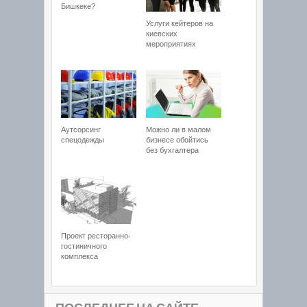
Бишкеке?
Услуги кейтеров на
киевских
мероприятиях
Аутсорсинг
Можно ли в малом
спецодежды
бизнесе обойтись
без бухгалтера
Проект ресторанно-
гостиничного
комплекса