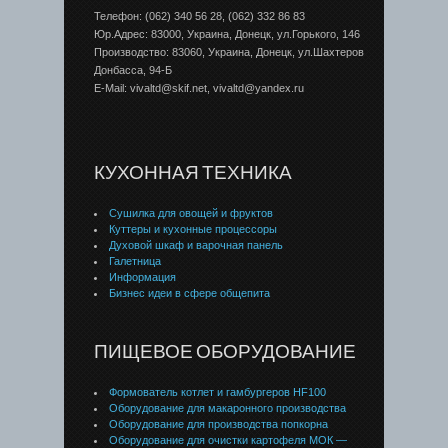
Телефон: (062) 340 56 28, (062) 332 86 83
Юр.Адрес: 83000, Украина, Донецк, ул.Горького, 146
Производство: 83060, Украина, Донецк, ул.Шахтеров
Донбаcса, 94-Б
E-Mail: vivaltd@skif.net, vivaltd@yandex.ru
КУХОННАЯ ТЕХНИКА
Сушилка для овощей и фруктов
Куттеры и кухонные процессоры
Духовой шкаф и варочная панель
Галетница
Информация
Бизнес идеи в сфере общепита
ПИЩЕВОЕ ОБОРУДОВАНИЕ
Формователь котлет и гамбургеров HF100
Оборудование для макаронного производства
Оборудование для производства попкорна
Оборудование для очистки картофеля МОК —