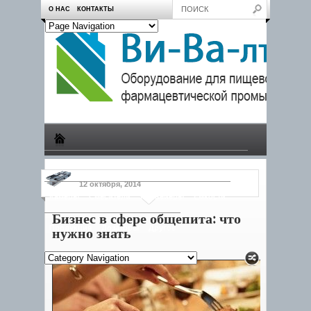
О НАС
КОНТАКТЫ
Производство
Пчеловодам
Насосы
Тележки
12 октября, 2014
Камеры
Смесители
Конвейеры
Емкости
Бизнес в сфере общепита: что
Продукция
Дозаторы
Другое
нужно знать