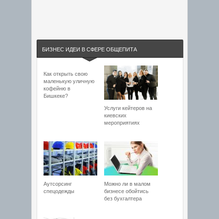
БИЗНЕС ИДЕИ В СФЕРЕ ОБЩЕПИТА
Как открыть свою
маленькую уличную
кофейню в
Бишкеке?
Услуги кейтеров на
киевских
мероприятиях
Аутсорсинг
Можно ли в малом
спецодежды
бизнесе обойтись
без бухгалтера