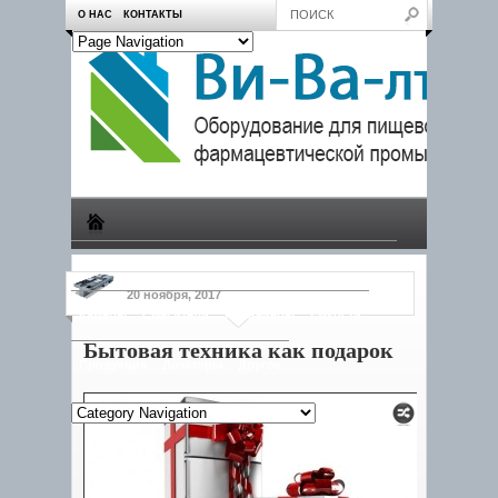
О НАС
КОНТАКТЫ
Производство
Пчеловодам
Насосы
Тележки
20 ноября, 2017
Камеры
Смесители
Конвейеры
Емкости
Бытовая техника как подарок
Продукция
Дозаторы
Другое