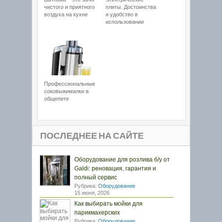
чистого и приятного
плиты. Достоинства
воздуха на кухне
и удобство в
использовании
Профессиональные
соковыжималки в
общепите
ПОСЛЕДНЕЕ НА САЙТЕ
Оборудование для розлива б/у от
Galdi: реновация, гарантия и
полный сервис
Рубрика:
Оборудование
15 июня, 2026
Как выбирать мойки для
парикмахерских
Рубрика:
Оборудование