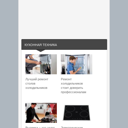
КУХОННАЯ ТЕХНИКА
Лучший ремонт
Ремонт
столов
холодильников
холодильников
стоит доверить
профессионалам
Вытяжка – это залог
Электрические