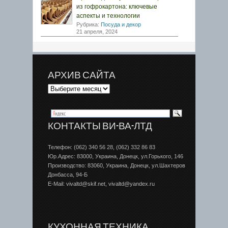
из гофрокартона: ключевые
аспекты и технологии
Рубрика:
Посуда и декор
21 апреля, 2024
АРХИВ САЙТА
КОНТАКТЫ ВИ-ВА-ЛТД
Телефон: (062) 340 56 28, (062) 332 86 83
Юр.Адрес: 83000, Украина, Донецк, ул.Горького, 146
Производство: 83060, Украина, Донецк, ул.Шахтеров
Донбаcса, 94-Б
E-Mail: vivaltd@skif.net, vivaltd@yandex.ru
КУХОННАЯ ТЕХНИКА