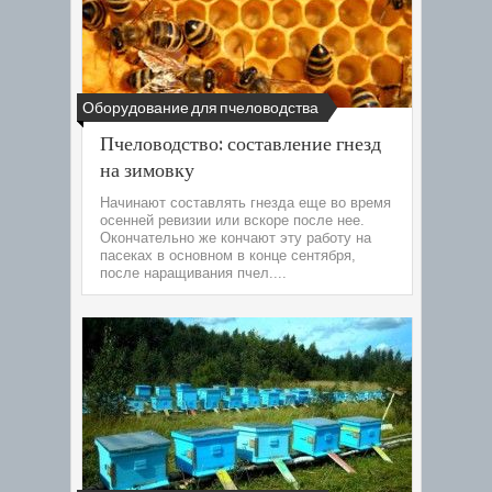
Оборудование для пчеловодства
Пчеловодство: составление гнезд
на зимовку
Начинают составлять гнезда еще во время
осенней ревизии или вскоре после нее.
Окончательно же кончают эту работу на
пасеках в основном в конце сентября,
после наращивания пчел....