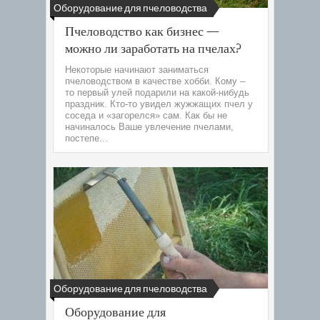
Оборудование для пчеловодства
Пчеловодство как бизнес —
можно ли заработать на пчелах?
Некоторые начинают заниматься
пчеловодством в качестве хобби. Кому –
то первый улей подарили на какой-нибудь
праздник. Кто-то увидел жужжащих пчел у
соседа и «загорелся» сам. Как бы не
начиналось Ваше увлечение пчелами,
постепе...
Оборудование для пчеловодства
Оборудование для