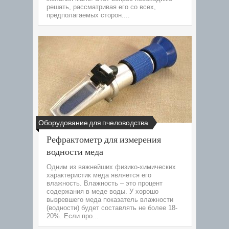
решать, рассматривая его со всех,
предполагаемых сторон....
Оборудование для пчеловодства
Рефрактометр для измерения
водности меда
Одним из важнейших физико-химических
характеристик меда является его
влажность. Влажность – это процент
содержания в меде воды. У хорошо
вызревшего меда показатель влажности
(водности) будет составлять не более 18-
20%. Если про...