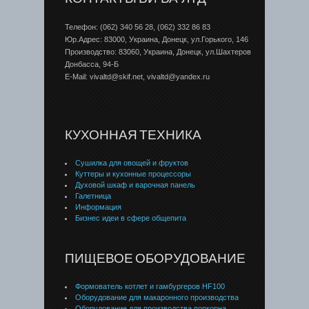
Телефон: (062) 340 56 28, (062) 332 86 83
Юр.Адрес: 83000, Украина, Донецк, ул.Горького, 146
Производство: 83060, Украина, Донецк, ул.Шахтеров
Донбаcса, 94-Б
E-Mail: vivaltd@skif.net, vivaltd@yandex.ru
КУХОННАЯ ТЕХНИКА
Сушилка для овощей и фруктов
Куттеры и кухонные процессоры
Духовой шкаф и варочная панель
Галетница
Информация
Бизнес идеи в сфере общепита
ПИЩЕВОЕ ОБОРУДОВАНИЕ
Формователь котлет и гамбургеров HF100
Оборудование для макаронного производства
Оборудование для производства попкорна