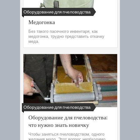
Оборудование для пчеловодства
Медогонка
Без такого пасечного инвентаря, как
медогонка, трудно представить откачку
меда.
Оборудование для пчеловодства
Оборудование для пчеловодства:
что нужно знать новичку
Чтобы заняться пчеловодством, одного
желания мало. Этот вопрос необходимо