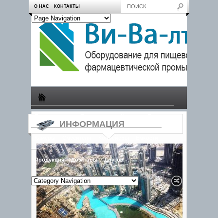
О НАС
КОНТАКТЫ
Производство
Пчеловодам
Насосы
Тележки
ИНФОРМАЦИЯ
Камеры
Смесители
Конвейеры
Емкости
Продукция
Дозаторы
Другое