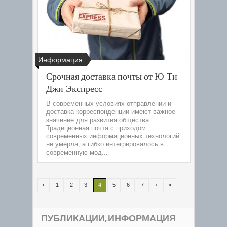
Информация
Срочная доставка почты от Ю-Ти-
Джи-Экспресс
В современных условиях отправлении и
доставка корреспонденции имеют важное
значение для развития общества.
Традиционная почта с приходом
современных информационных технологий
не умерла, а гибко интегрировалось в
современную мод...
‹
1
2
3
4
5
6
7
›
»
ПУБЛИКАЦИИ, ИНФОРМАЦИЯ