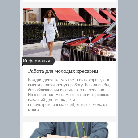
Информация
Работа для молодых красавиц
Каждая девушка мечтает найти хорошую и
высокооплачиваемую работу. Казалось бы,
без образования и опыта это не реально.
Но это не так. Есть множество интересных
вакансий для молодых и
целеустремленных особ, которые желают
много ...