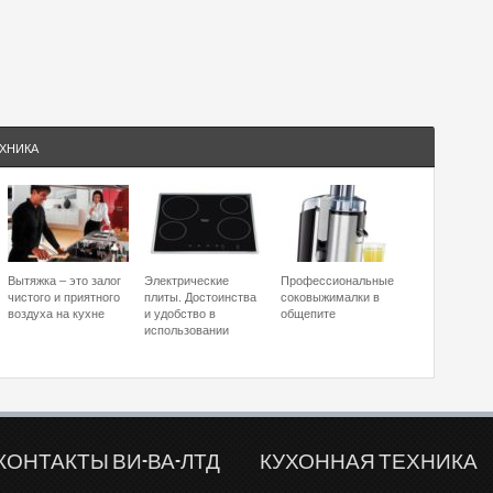
ХНИКА
Вытяжка – это залог
Электрические
Профессиональные
чистого и приятного
плиты. Достоинства
соковыжималки в
воздуха на кухне
и удобство в
общепите
использовании
КОНТАКТЫ ВИ-ВА-ЛТД
КУХОННАЯ ТЕХНИКА