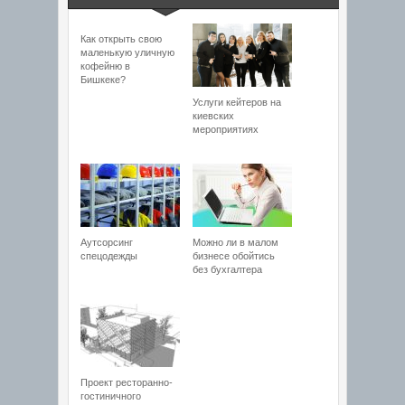
Как открыть свою
маленькую уличную
кофейню в
Бишкеке?
Услуги кейтеров на
киевских
мероприятиях
Аутсорсинг
Можно ли в малом
спецодежды
бизнесе обойтись
без бухгалтера
Проект ресторанно-
гостиничного