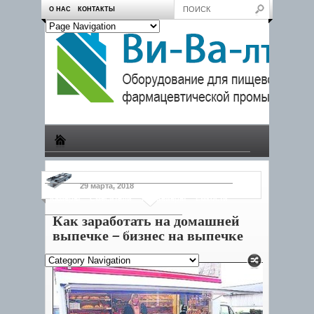
О НАС
КОНТАКТЫ
Производство
Пчеловодам
Насосы
Тележки
29 марта, 2018
Камеры
Смесители
Конвейеры
Емкости
Как заработать на домашней
Продукция
Дозаторы
Другое
выпечке – бизнес на выпечке