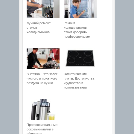
Лучший ремонт
Ремонт
столов
холодильников
холодильников
стоит доверить
профессионалам
Вытяжка – это залог
Электрические
чистого и приятного
плиты. Достоинства
воздуха на кухне
и удобство в
использовании
Профессиональные
соковыжималки в
общепите