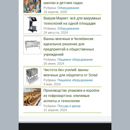
школах и детских садах
Рубрика:
Оборудование
19 апреля, 2025
Вакуум-Маркет: всё для вакуумных
технологий на одной площадке
Рубрика:
Оборудование
24 августа, 2024
Ванны моечные в Челябинске:
идеальное решение для
предприятий и общественных
учреждений
Рубрика:
Пищевое оборудование
26 июня, 2024
Чистота без усилий: ванны
моечные для общепита от Sclad
Рубрика:
Пищевое оборудование
9 мая, 2024
Производство упаковок и коробок
из гофрокартона: ключевые
аспекты и технологии
Рубрика:
Посуда и декор
21 апреля, 2024