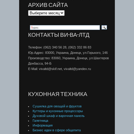
АРХИВ САЙТА
КОНТАКТЫ ВИ-ВА-ЛТД
Телефон: (062) 340 56 28, (062) 332 86 83
Юр.Адрес: 83000, Украина, Донецк, ул.Горького, 146
Производство: 83060, Украина, Донецк, ул.Шахтеров
Донбаcса, 94-Б
E-Mail: vivaltd@skif.net, vivaltd@yandex.ru
КУХОННАЯ ТЕХНИКА
Сушилка для овощей и фруктов
Куттеры и кухонные процессоры
Духовой шкаф и варочная панель
Галетница
Информация
Бизнес идеи в сфере общепита