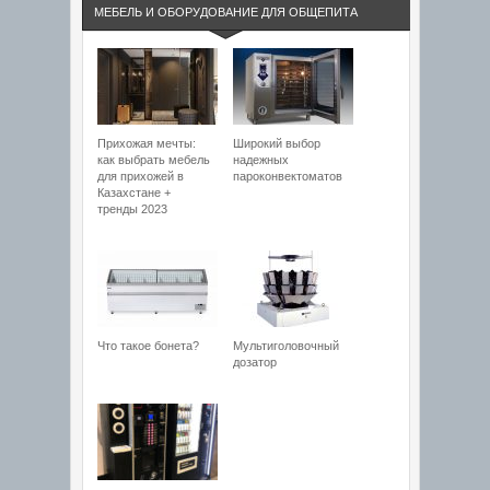
МЕБЕЛЬ И ОБОРУДОВАНИЕ ДЛЯ ОБЩЕПИТА
Прихожая мечты:
Широкий выбор
как выбрать мебель
надежных
для прихожей в
пароконвектоматов
Казахстане +
тренды 2023
Что такое бонета?
Мультиголовочный
дозатор