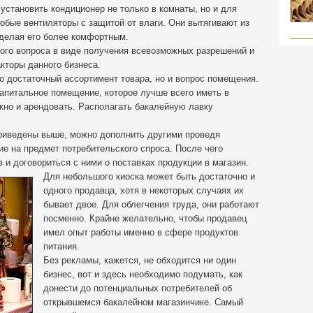
становить кондиционер не только в комнаты, но и для
собые вентиляторы с защитой от влаги. Они вытягивают из
делая его более комфортным.
ого вопроса в виде получения всевозможных разрешений и
кторы данного бизнеса.
о достаточный ассортимент товара, но и вопрос помещения.
апитальное помещение, которое лучше всего иметь в
жно и арендовать. Располагать бакалейную лавку
риведены выше, можно дополнить другими проведя
е на предмет потребительского спроса. После чего
и договориться с ними о поставках продукции в магазин.
Для небольшого киоска может быть достаточно и
одного продавца, хотя в некоторых случаях их
бывает двое. Для облегчения труда, они работают
посменно. Крайне желательно, чтобы продавец
имел опыт работы именно в сфере продуктов
питания.
Без рекламы, кажется, не обходится ни один
бизнес, вот и здесь необходимо подумать, как
донести до потенциальных потребителей об
открывшемся бакалейном магазинчике. Самый