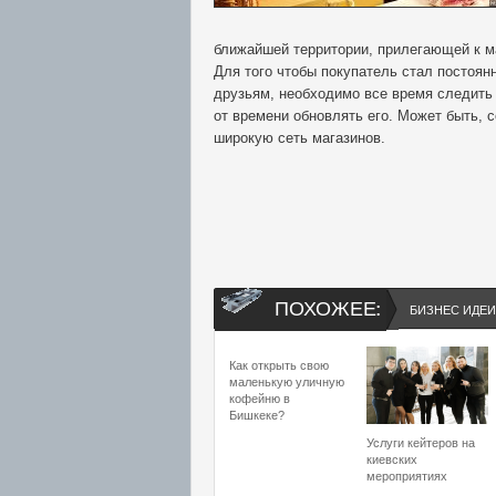
ближайшей территории, прилегающей к м
Для того чтобы покупатель стал постоян
друзьям, необходимо все время следить 
от времени обновлять его. Может быть, 
широкую сеть магазинов.
ПОХОЖЕЕ:
БИЗНЕС ИДЕИ
Как открыть свою
маленькую уличную
кофейню в
Бишкеке?
Услуги кейтеров на
киевских
мероприятиях