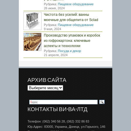
Рубрика:
Пищевое оборудование
26 июня, 2024
Чистота без усилий: ванны
моечные для общепита от Sclad
Рубрика:
Пищевое оборудование
9 мая, 2024
Производство упаковок и коробок
из гофрокартона: ключевые
аспекты и технологии
Рубрика:
Посуда и декор
21 апреля, 2024
АРХИВ САЙТА
КОНТАКТЫ ВИ-ВА-ЛТД
Телефон: (062) 340 56 28, (062) 332 86 83
Юр.Адрес: 83000, Украина, Донецк, ул.Горького, 146