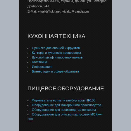
Производство: 83060, Украина, Донецк, ул.Шахтеров
Донбаcса, 94-Б
E-Mail: vivaltd@skif.net, vivaltd@yandex.ru
КУХОННАЯ ТЕХНИКА
Сушилка для овощей и фруктов
Куттеры и кухонные процессоры
Духовой шкаф и варочная панель
Галетница
Информация
Бизнес идеи в сфере общепита
ПИЩЕВОЕ ОБОРУДОВАНИЕ
Формователь котлет и гамбургеров HF100
Оборудование для макаронного производства
Оборудование для производства попкорна
Оборудование для очистки картофеля МОК —
300