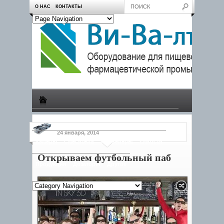
О НАС
КОНТАКТЫ
Производство
Пчеловодам
Насосы
Тележки
24 января, 2014
Камеры
Смесители
Конвейеры
Емкости
Открываем футбольный паб
Продукция
Дозаторы
Другое