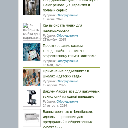
Оборудование для розлива б/у от
Galdi: реновация, гарантия и
полный сервис
Рубрика:
Оборудование
15 июня, 2026
Как выбирать мойки для
парикмахерских
Рубрика:
Оборудование
12 ноября, 2025
Проектирование систем
холодоснабжения: ключ к
эффективному климат-контролю
Рубрика:
Оборудование
15 мая, 2025
Применение подъемников в
школах и детских садах
Рубрика:
Оборудование
19 апреля, 2025
Вакуум-Маркет: всё для вакуумных
технологий на одной площадке
Рубрика:
Оборудование
24 августа, 2024
Ванны моечные в Челябинске:
идеальное решение для
предприятий и общественных
учреждений