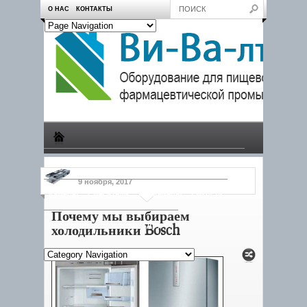
О НАС
КОНТАКТЫ
Производство
Пчеловодам
Насосы
Тележки
9 ноября, 2017
Камеры
Смесители
Конвейеры
Емкости
Почему мы выбираем
Продукция
Дозаторы
Другое
холодильники Bosch