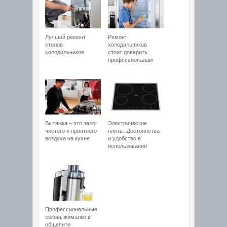
Лучший ремонт
Ремонт
столов
холодильников
холодильников
стоит доверить
профессионалам
Вытяжка – это залог
Электрические
чистого и приятного
плиты. Достоинства
воздуха на кухне
и удобство в
использовании
Профессиональные
соковыжималки в
общепите