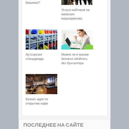
Бишкеке?
Услуги кейтеров на
киевских
мероприятиях
Аутсорсинг
Можно ли в малом
спецодежды
бизнесе обойтись
без бухгалтера
Бизнес идея по
открытию кафе
ПОСЛЕДНЕЕ НА САЙТЕ