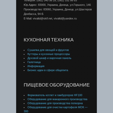
Телефон: (062) 340 56 28, (062) 332 86 83
Юр.Адрес: 83000, Украина, Донецк, ул.Горького, 146
Производство: 83060, Украина, Донецк, ул.Шахтеров
Донбаcса, 94-Б
E-Mail: vivaltd@skif.net, vivaltd@yandex.ru
КУХОННАЯ ТЕХНИКА
Сушилка для овощей и фруктов
Куттеры и кухонные процессоры
Духовой шкаф и варочная панель
Галетница
Информация
Бизнес идеи в сфере общепита
ПИЩЕВОЕ ОБОРУДОВАНИЕ
Формователь котлет и гамбургеров HF100
Оборудование для макаронного производства
Оборудование для производства попкорна
Оборудование для очистки картофеля МОК —
300