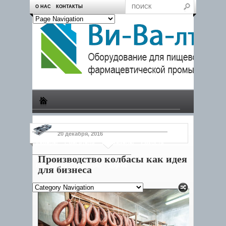
О НАС
КОНТАКТЫ
Производство
Пчеловодам
Насосы
Тележки
20 декабря, 2016
Камеры
Смесители
Конвейеры
Емкости
Производство колбасы как идея
Продукция
Дозаторы
Другое
для бизнеса