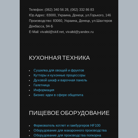
Телефон: (062) 340 56 28, (062) 332 86 83
Юр.Адрес: 83000, Украина, Донецк, ул.Горького, 146
Производство: 83060, Украина, Донецк, ул.Шахтеров
Донбаcса, 94-Б
E-Mail: vivaltd@skif.net, vivaltd@yandex.ru
КУХОННАЯ ТЕХНИКА
Сушилка для овощей и фруктов
Куттеры и кухонные процессоры
Духовой шкаф и варочная панель
Галетница
Информация
Бизнес идеи в сфере общепита
ПИЩЕВОЕ ОБОРУДОВАНИЕ
Формователь котлет и гамбургеров HF100
Оборудование для макаронного производства
Оборудование для производства попкорна