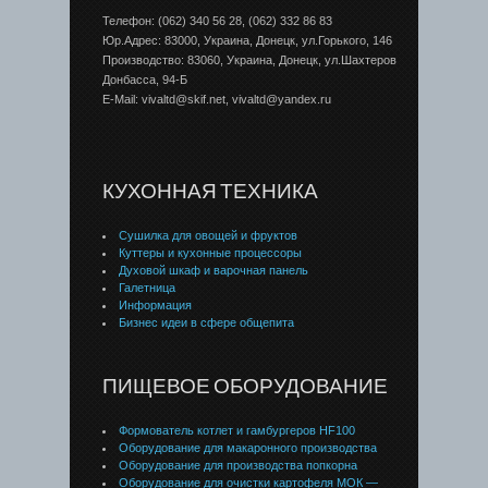
Телефон: (062) 340 56 28, (062) 332 86 83
Юр.Адрес: 83000, Украина, Донецк, ул.Горького, 146
Производство: 83060, Украина, Донецк, ул.Шахтеров
Донбаcса, 94-Б
E-Mail: vivaltd@skif.net, vivaltd@yandex.ru
КУХОННАЯ ТЕХНИКА
Сушилка для овощей и фруктов
Куттеры и кухонные процессоры
Духовой шкаф и варочная панель
Галетница
Информация
Бизнес идеи в сфере общепита
ПИЩЕВОЕ ОБОРУДОВАНИЕ
Формователь котлет и гамбургеров HF100
Оборудование для макаронного производства
Оборудование для производства попкорна
Оборудование для очистки картофеля МОК —