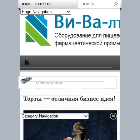
О НАС
КОНТАКТЫ
Производство
Пчеловодам
Насосы
Тележки
17 января, 2014
Камеры
Смесители
Конвейеры
Емкости
Торты — отличная бизнес идея!
Продукция
Дозаторы
Другое