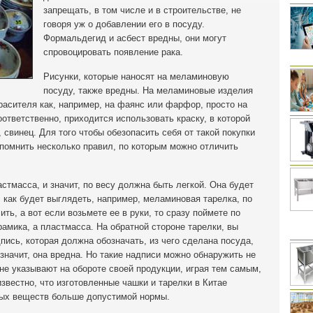
запрещать, в том числе и в строительстве, не
говоря уж о добавлении его в посуду.
Формальдегид и асбест вредны, они могут
спровоцировать появление рака.
Рисунки, которые наносят на меламиновую
посуду, также вредны. На меламиновые изделия
красителя как, например, на фаянс или фарфор, просто на
оответственно, приходится использовать краску, в которой
свинец. Для того чтобы обезопасить себя от такой покупки
апомнить несколько правил, по которым можно отличить
стмасса, и значит, по весу должна быть легкой. Она будет
 как будет выглядеть, например, меламиновая тарелка, по
ть, а вот если возьмете ее в руки, то сразу поймете по
амика, а пластмасса. На обратной стороне тарелки, вы
пись, которая должна обозначать, из чего сделана посуда,
значит, она вредна. Но такие надписи можно обнаружить не
 не указывают на обороте своей продукции, играя тем самым,
звестно, что изготовленные чашки и тарелки в Китае
ных веществ больше допустимой нормы.