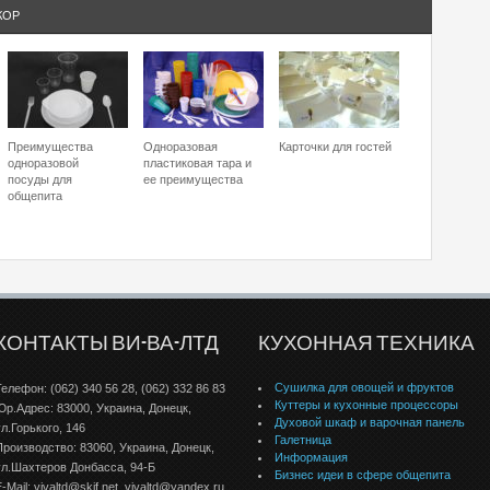
КОР
Преимущества
Одноразовая
Карточки для гостей
одноразовой
пластиковая тара и
посуды для
ее преимущества
общепита
КОНТАКТЫ ВИ-ВА-ЛТД
КУХОННАЯ ТЕХНИКА
Сушилка для овощей и фруктов
Телефон: (062) 340 56 28, (062) 332 86 83
Куттеры и кухонные процессоры
Юр.Адрес: 83000, Украина, Донецк,
Духовой шкаф и варочная панель
ул.Горького, 146
Галетница
Производство: 83060, Украина, Донецк,
Информация
ул.Шахтеров Донбаcса, 94-Б
Бизнес идеи в сфере общепита
-Mail: vivaltd@skif.net, vivaltd@yandex.ru