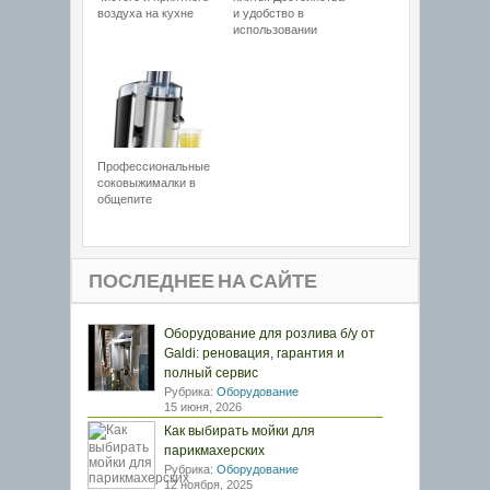
воздуха на кухне
и удобство в
использовании
Профессиональные
соковыжималки в
общепите
ПОСЛЕДНЕЕ НА САЙТЕ
Оборудование для розлива б/у от
Galdi: реновация, гарантия и
полный сервис
Рубрика:
Оборудование
15 июня, 2026
Как выбирать мойки для
парикмахерских
Рубрика:
Оборудование
12 ноября, 2025