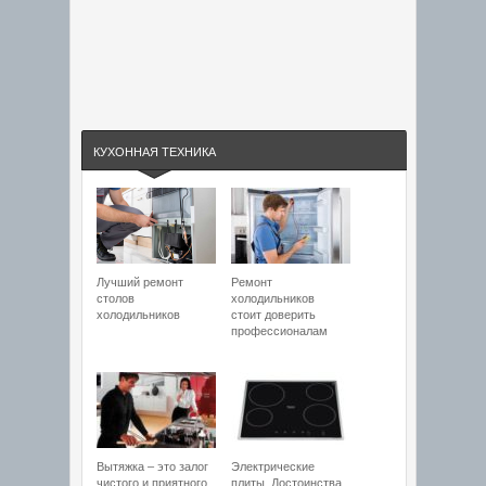
КУХОННАЯ ТЕХНИКА
Лучший ремонт
Ремонт
столов
холодильников
холодильников
стоит доверить
профессионалам
Вытяжка – это залог
Электрические
чистого и приятного
плиты. Достоинства