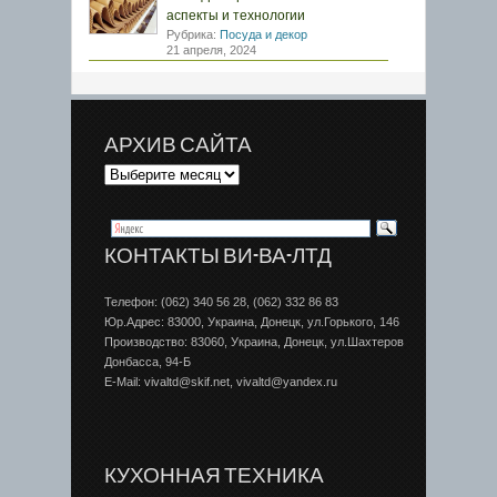
аспекты и технологии
Рубрика:
Посуда и декор
21 апреля, 2024
АРХИВ САЙТА
КОНТАКТЫ ВИ-ВА-ЛТД
Телефон: (062) 340 56 28, (062) 332 86 83
Юр.Адрес: 83000, Украина, Донецк, ул.Горького, 146
Производство: 83060, Украина, Донецк, ул.Шахтеров
Донбаcса, 94-Б
E-Mail: vivaltd@skif.net, vivaltd@yandex.ru
КУХОННАЯ ТЕХНИКА