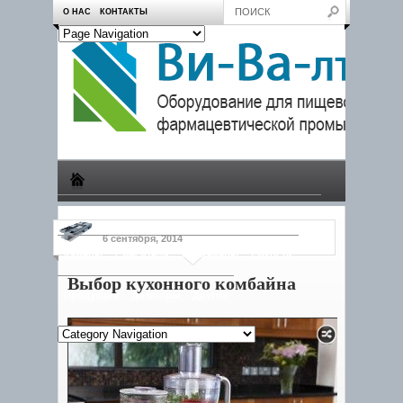
О НАС
КОНТАКТЫ
Производство
Пчеловодам
Насосы
Тележки
6 сентября, 2014
Камеры
Смесители
Конвейеры
Емкости
Выбор кухонного комбайна
Продукция
Дозаторы
Другое